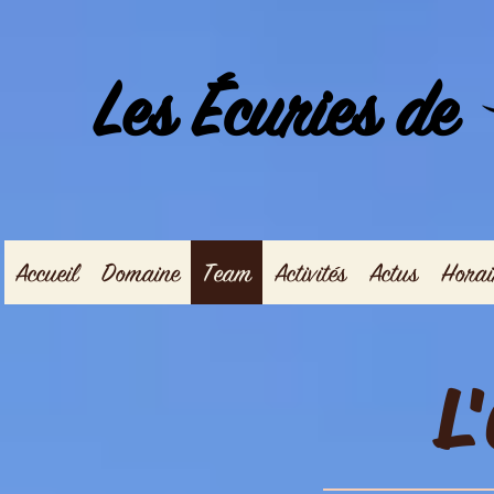
Les Écuries de
Accueil
Domaine
Team
Activités
Actus
Horai
L'