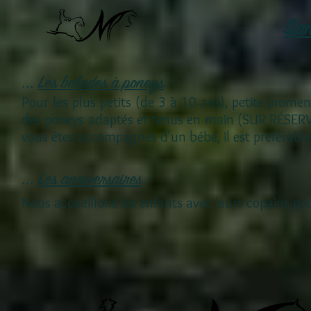
San
...
Les balades à poneys
:
Pour les plus petits (de 3 à 10 ans), petite prome
des poneys adaptés et tenus en main (SUR RÉSERV
vous êtes accompagnés d'un bébé, il est préférabl
...
Les anniversaires
:
Nous accueillons les enfants avec leurs copains pou