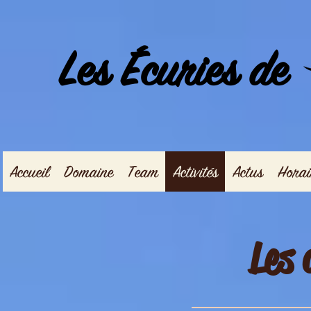
Les Écuries de
Accueil
Domaine
Team
Activités
Actus
Horai
Les 